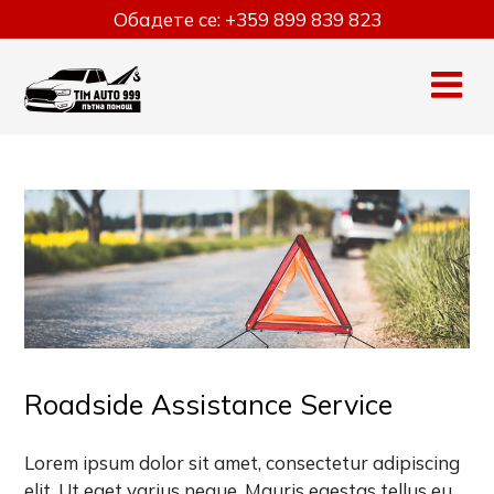
Skip
Обадете се:
+359 899 839 823
to
content
Roadside Assistance Service
Lorem ipsum dolor sit amet, consectetur adipiscing
elit. Ut eget varius neque. Mauris egestas tellus eu